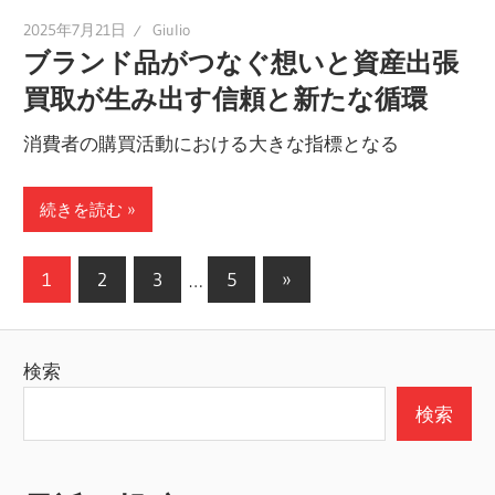
2025年7月21日
Giulio
ブランド品がつなぐ想いと資産出張
買取が生み出す信頼と新たな循環
消費者の購買活動における大きな指標となる
続きを読む
投
次
1
2
3
…
5
»
の
稿
記
の
検索
事
ペ
検索
ー
ジ