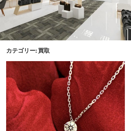
新
た
な
価
値
を
カテゴリー:
買取
見
つ
け
る
お
手
伝
い
を