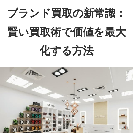
コ
ブランド買取の新常識：
ン
テ
賢い買取術で価値を最大
ン
ツ
化する方法
へ
ス
あ
キ
な
ッ
た
プ
の
大
切
な
品
に、