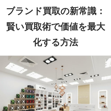
コ
ブランド買取の新常識：
ン
テ
賢い買取術で価値を最大
ン
ツ
化する方法
へ
ス
あ
キ
な
ッ
た
プ
の
大
切
な
品
に、