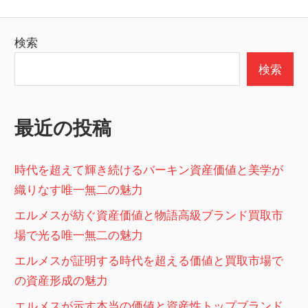
の
稿
記
の
検索
事
ペ
検索
ー
ジ
最近の投稿
送
り
時代を超えて輝き続けるバーキン資産価値と美学が
織りなす唯一無二の魅力
エルメスが紡ぐ資産価値と物語高級ブランド買取市
場で光る唯一無二の魅力
エルメスが証明する時代を超える価値と買取市場で
の資産形成の魅力
エルメスが示す本当の価値と資産性トップブランド