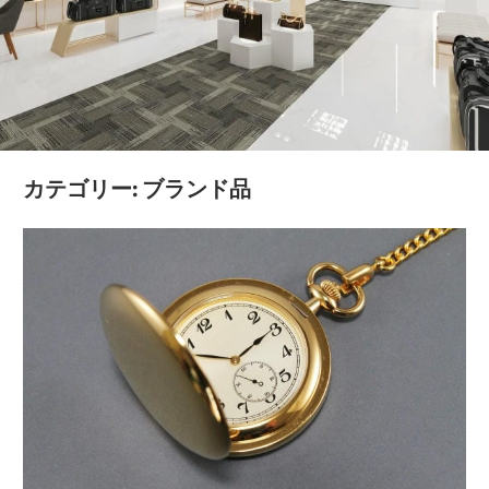
新
た
な
価
値
を
カテゴリー:
ブランド品
見
つ
け
る
お
手
伝
い
を