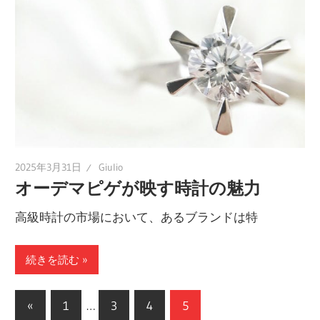
2025年3月31日
Giulio
オーデマピゲが映す時計の魅力
高級時計の市場において、あるブランドは特
続きを読む
投
前
«
1
…
3
4
5